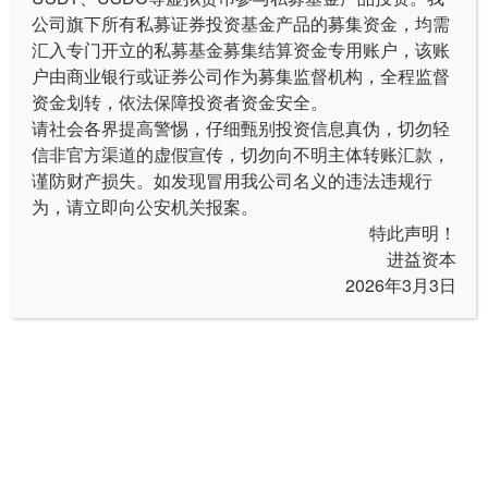
【喜讯】热烈庆祝 北京进益资产管理有限公司 正式成为 中国证券投资基金业协会 “观察会员”
公司旗下所有
私募证券投资
基金产品的募集资金，均需
汇入专门开立的私募基金募集结算资金专用账户，该账
进益资本CEO范响：面对国内稀缺的高收益投资选项，投资者可以考虑探索海外市场
户由商业银行或证券公司作为募集监督机构，全程监督
基金临开公告
资金划转，依法保障投资者资金安全。
请社会各界提高警惕，仔细甄别投资信息真伪，切勿轻
关于基金合同变更的意见征询函
信非官方渠道的虚假宣传，切勿向不明主体转账汇款，
谨防财产损失。如发现冒用我公司名义的违法违规行
为，请立即向公安机关报案。
1
特此声明！
2
3
>
进益资本
2026年3月3日
Copyright © 2017 jinyicapital.com Inc. All Rights Reserved.
进益资本 版权所有
津ICP备17008255号-1