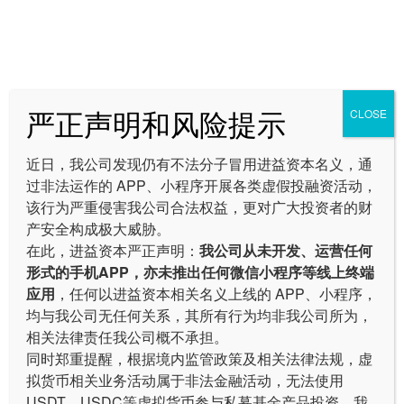
公司动态
严正声明和风险提示
CLOSE
进益周报
市场动态
公司动态
近日，我公司发现仍有不法分子冒用进益资本名义，通
过非法运作的 APP、小程序开展各类虚假投融资活动，
青岛进益资产管理有限公司基金合同变更通知
该行为严重侵害我公司合法权益，更对广大投资者的财
产安全构成极大威胁。
严正声明
在此，进益资本严正声明：
我公司从未开发、运营任何
形式的手机APP，亦未推出任何微信小程序等线上终端
关于假冒我公司名义非法运营APP的严正声明
应用
，任何以进益资本相关名义上线的 APP、小程序，
严正声明
均与我公司无任何关系，其所有行为均非我公司所为，
相关法律责任我公司概不承担。
关于不法分子冒用本公司名义进行诈骗的严正声明和风险提示
同时郑重提醒，根据境内监管政策及相关法律法规，虚
拟货币相关业务活动属于非法金融活动，无法使用
关于进益（天津）资产管理有限责任公司完成股权变更的公告
USDT
、USDC等虚拟货币参与私募基金产品投资。我