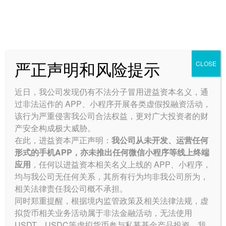
严正声明和风险提示
CLOSE
进益资本
>
公司动态
关于进益（天津）资产管理有
近日，我公司发现仍有不法分子冒用进益资本名义，通
限责任公司完成股权变更的公
过非法运作的 APP、小程序开展各类虚假投融资活动，
该行为严重侵害我公司合法权益，更对广大投资者的财
告
产安全构成极大威胁。
在此，进益资本严正声明：
我公司从未开发、运营任何
2024-12-23
形式的手机APP，亦未推出任何微信小程序等线上终端
应用
，任何以进益资本相关名义上线的 APP、小程序，
均与我公司无任何关系，其所有行为均非我公司所为，
相关法律责任我公司概不承担。
同时郑重提醒，根据境内监管政策及相关法律法规，虚
拟货币相关业务活动属于非法金融活动，无法使用
USDT
、USDC等虚拟货币参与私募基金产品投资。我