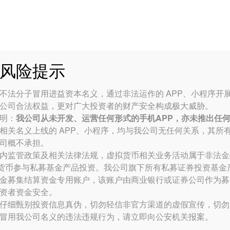
公司介绍
业务范围
资讯中心
风险提示
：关注价值及浮动利率资产 202
不法分子冒用进益资本名义，通过非法运作的 APP、小程序开
公司合法权益，更对广大投资者的财产安全构成极大威胁。
明：
我公司从未开发、运营任何形式的手机APP，亦未推出任
2022-1-12
相关名义上线的 APP、小程序，均与我公司无任何关系，其所
司概不承担。
内监管政策及相关法律法规，虚拟货币相关业务活动属于非法金
拟货币参与私募基金产品投资。我公司旗下所有
私募证券投资
基金
金募集结算资金专用账户，该账户由商业银行或证券公司作为募
资者资金安全。
仔细甄别投资信息真伪，切勿轻信非官方渠道的虚假宣传，切勿
冒用我公司名义的违法违规行为，请立即向公安机关报案。