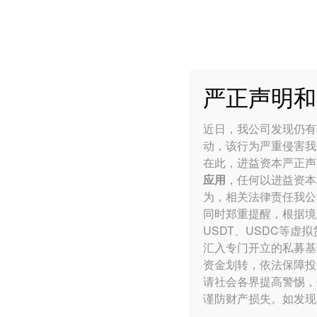
严正声明和
进益资本
>
信用周报
进益周报
近日，我公司发现仍有
动，该行为严重侵害我
在此，进益资本严正声
应用
，任何以进益资本
为，相关法律责任我公
同时郑重提醒，根据境
USDT
、USDC等虚
汇入专门开立的私募基
资金划转，依法保障投
请社会各界提高警惕，
谨防财产损失。如发现