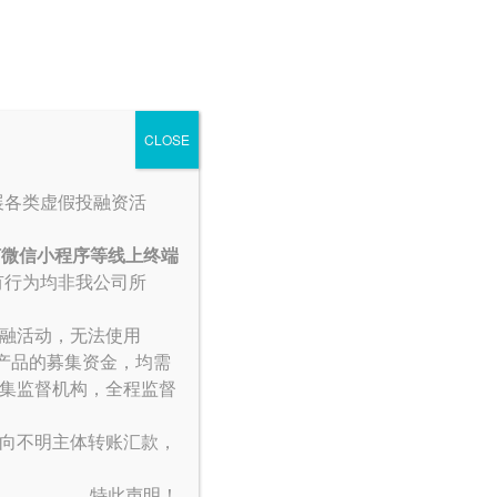
投资者中心
联系我们
English
CLOSE
20112
展各类虚假投融资活
何微信小程序等线上终端
有行为均非我公司所
融活动，无法使用
产品的募集资金，均需
集监督机构，全程监督
向不明主体转账汇款，
特此声明！