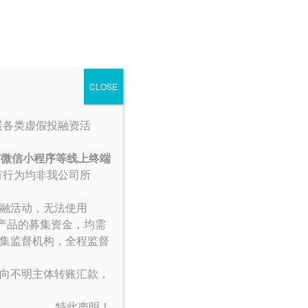
投资者中心
联系我们
English
CLOSE
展各类虚假投融资活
何微信小程序等线上终端
有行为均非我公司所
融活动，无法使用
产品的募集资金，均需
集监督机构，全程监督
计上涨了近20个基点。新冠疫苗的到来，使人们重
向不明主体转账汇款，
国国债收益率三个月后将达到1.25%左右，六个
特此声明！