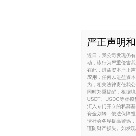
严正声明和
进益资本
>
市场动态
近日，我公司发现仍有
动，该行为严重侵害我
在此，进益资本严正声
应用
，任何以进益资本
Brad Tank, 首席投资官 – 固定收益，路博迈
为，相关法律责任我公
同时郑重提醒，根据境
2021年1月18日
USDT
、USDC等虚
目前讨论缩减量化宽松还为时过早，但风险
汇入专门开立的私募基
自去年8月开始，美国10年期国债收益率已
资金划转，依法保障投
请社会各界提高警惕，
燃对经济的乐观情绪，同样，民主党占领国会两
谨防财产损失。如发现
我们仍然看好信贷的走势，仍认为存续期的下