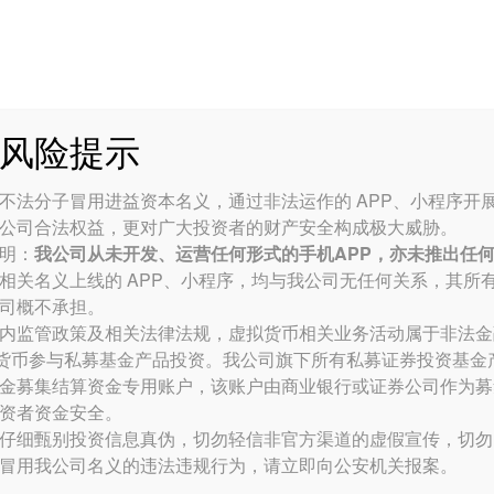
公司介绍
业务范围
资讯中心
风险提示
利率市场迈向常态
不法分子冒用进益资本名义，通过非法运作的 APP、小程序开
公司合法权益，更对广大投资者的财产安全构成极大威胁。
明：
我公司从未开发、运营任何形式的手机APP，亦未推出任
2021-2-7
相关名义上线的 APP、小程序，均与我公司无任何关系，其所
司概不承担。
内监管政策及相关法律法规，虚拟货币相关业务活动属于非法金
拟货币参与私募基金产品投资。我公司旗下所有
私募证券投资
基金
倾向仍倾向于加息。
金募集结算资金专用账户，该账户由商业银行或证券公司作为募
经翻了一番，目前收益率在1.10%左右。自今年年初以来，已累
资者资金安全。
仔细甄别投资信息真伪，切勿轻信非官方渠道的虚假宣传，切勿
院也将为财政刺激助力。
冒用我公司名义的违法违规行为，请立即向公安机关报案。
行风险大于上行风险。今年利率可能会走高，我们预计10年期美