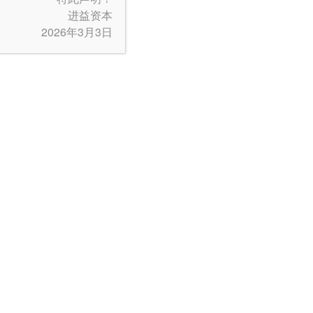
进益资本
2026年3月3日
后，我们还没有看到实际的利率正常化。事实上，这
为平静，核心政府债券收益率在过去3个月几乎没
，不是把零利率政策结束的时间提前到2021
联系我们
English